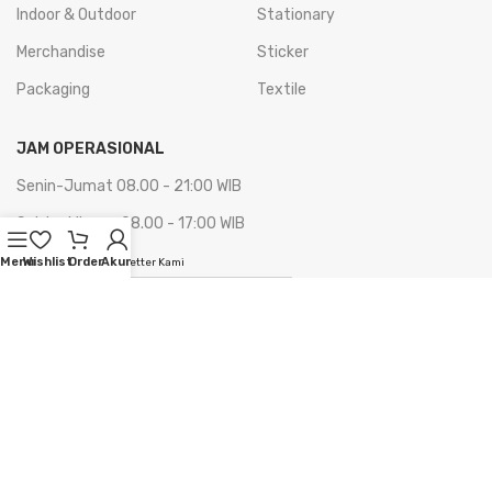
Indoor & Outdoor
Stationary
Merchandise
Sticker
Packaging
Textile
JAM OPERASIONAL
Senin-Jumat 08.00 - 21:00 WIB
Sabtu-Minggu 08.00 - 17:00 WIB
Menu
Wishlist
Order
Akun
Berlangganan Newsletter Kami
Berlangganan
Kami di MarketPlace