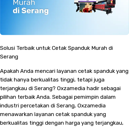
Solusi Terbaik untuk Cetak Spanduk Murah di
Serang
Apakah Anda mencari layanan cetak spanduk yang
tidak hanya berkualitas tinggi, tetapi juga
terjangkau di Serang? Oxzamedia hadir sebagai
pilihan terbaik Anda. Sebagai pemimpin dalam
industri percetakan di Serang, Oxzamedia
menawarkan layanan cetak spanduk yang
berkualitas tinggi dengan harga yang terjangkau,