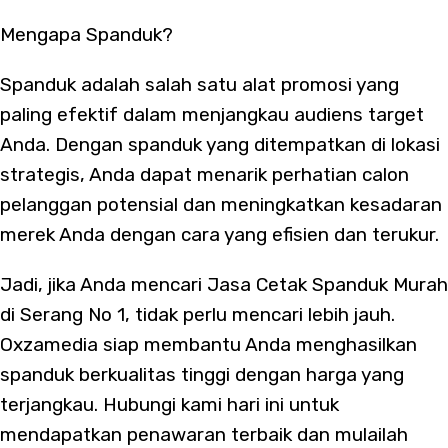
Mengapa Spanduk?
Spanduk adalah salah satu alat promosi yang
paling efektif dalam menjangkau audiens target
Anda. Dengan spanduk yang ditempatkan di lokasi
strategis, Anda dapat menarik perhatian calon
pelanggan potensial dan meningkatkan kesadaran
merek Anda dengan cara yang efisien dan terukur.
Jadi, jika Anda mencari Jasa Cetak Spanduk Murah
di Serang No 1, tidak perlu mencari lebih jauh.
Oxzamedia siap membantu Anda menghasilkan
spanduk berkualitas tinggi dengan harga yang
terjangkau. Hubungi kami hari ini untuk
mendapatkan penawaran terbaik dan mulailah