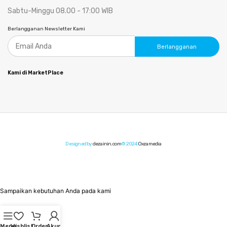
Sabtu-Minggu 08.00 - 17:00 WIB
Berlangganan Newsletter Kami
Berlangganan
Kami di MarketPlace
Designed by
dezainin.com
© 2024
Oxzamedia
Sampaikan kebutuhan Anda pada kami
Menu
Wishlist
Order
Akun